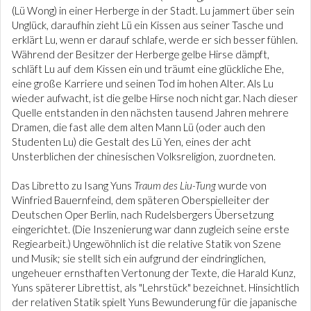
(Lü Wong) in einer Herberge in der Stadt. Lu jammert über sein
Unglück, daraufhin zieht Lü ein Kissen aus seiner Tasche und
erklärt Lu, wenn er darauf schlafe, werde er sich besser fühlen.
Während der Besitzer der Herberge gelbe Hirse dämpft,
schläft Lu auf dem Kissen ein und träumt eine glückliche Ehe,
eine große Karriere und seinen Tod im hohen Alter. Als Lu
wieder aufwacht, ist die gelbe Hirse noch nicht gar. Nach dieser
Quelle entstanden in den nächsten tausend Jahren mehrere
Dramen, die fast alle dem alten Mann Lü (oder auch den
Studenten Lu) die Gestalt des Lü Yen, eines der acht
Unsterblichen der chinesischen Volksreligion, zuordneten.
Das Libretto zu Isang Yuns
Traum des Liu-Tung
wurde von
Winfried Bauernfeind, dem späteren Oberspielleiter der
Deutschen Oper Berlin, nach Rudelsbergers Übersetzung
eingerichtet. (Die Inszenierung war dann zugleich seine erste
Regiearbeit.) Ungewöhnlich ist die relative Statik von Szene
und Musik; sie stellt sich ein aufgrund der eindringlichen,
ungeheuer ernsthaften Vertonung der Texte, die Harald Kunz,
Yuns späterer Librettist, als "Lehrstück" bezeichnet. Hinsichtlich
der relativen Statik spielt Yuns Bewunderung für die japanische