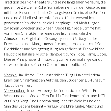
Tradition des Noh-Theaters und seine langsamen Verläufe, die
gedehnte Zeit, eine Rolle. Yun selber nennt in den Gesprächen
mit Luise Rinser bestimmte Gesangstypen für einzelne Partien
und eine Art Leitinstrumentation, die für ihn wesentlich
gewesen seien, aber auch die Übergänge und Abstufungen
zwischen Sprechen und Singen. "Jede Figur, jede Stimme hat
von ihrem Charakter her eine spezifische musikalische
Atmosphäre. Es gibt also Gesangstypen. In
Liu-Tung
ist der
Eremit von einer Klangatmosphäre umgeben, die durch tiefe
Blechbläser und Schlagzeug liturgisch gefärbt ist. Die weibliche
Hauptrolle hat ihre lyrische Klangwelt durch Flöte, Harfe, Oboe.
Dieses Prinzip habe ich in
Liu-Tung
zum erstenmal angewandt;
es wurde in den späteren Opern immer deutlicher."
Vorspiel
. Im Himmel. Der Unsterbliche Tung-Hua erteilt dem
Eremiten Ching-Yang den Auftrag, den Studenten Liu-Tung zum
Tao zu bekehren.
Verwandlung
. In der Herberge befinden sich die Wirtin Frau
Wang und der Händler Pien-Fu.. Liu-Tung kommt hinzu und trifft
auf Ching-Yang. Eine Unterhaltung über die Ziele im und den
Sinn des Lebens beginnt – für Liu-Tung Ehre, Liebe, Macht und