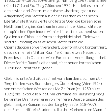
1965),
Die Witwe des Schmetterlings
(Nürnberg 1969),
Geisterliebe
(Kiel 1971) und
Sim Tjong
(München 1972). Handelt es sich bei
den ersten drei Opern um deutsche Übertragungen (und
Adaptionen) von Stoffen aus der klassischen chinesischen
Literatur, stellt Yuns vierte und letzte Oper die koreanische
Heldin Sim Tjong ins Zentrum. Erstmals in der Geschichte der
europäischen Oper finden wir hier Libretti, die authentischen
Quellen aus China und Korea nachgebildet sind. Gleichwohl
sind die ursprünglich asiatischen Stoffe durch die
Opernadaption so weit verändert, überformt und konzentriert,
dass sich hier ein "dritter Raum" eröffnet, etwas Neues und
Fremdes, das in Ostasien wie in Europa der Vermittlung bedarf.
Dieser "dritte Raum" zielt darauf, einer neuen koreanischen
Kultur ihre Identität zu geben.
Gleichnishafte Archaik bestimmt vor allem den
Traum des Liu-
Tung
, für den Hans Rudelsbergers Übersetzung (Wien 1924)
von dramatischen Werken des Ma Zhi-Yuan (ca. 1250 bis ca.
1321) die Textquelle bildet. Ma Zhi-Yuans als
Huang liang mong
bekanntes Drama war eine von mehreren Bearbeitungen des
gleichnamigen Romans aus der Tang-Dynastie (618–907). In
dem Roman trifft ein Student Lu (Lu sheng) einen alten Mann Lü