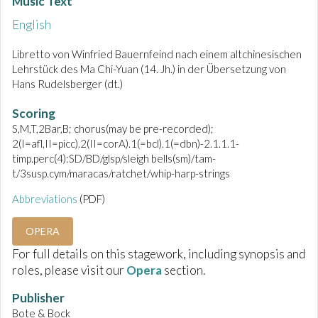
Music Text
English
Libretto von Winfried Bauernfeind nach einem altchinesischen
Lehrstück des Ma Chi-Yuan (14. Jh.) in der Übersetzung von
Hans Rudelsberger (dt.)
Scoring
S,M,T,2Bar,B; chorus(may be pre-recorded);
2(I=afl,II=picc).2(II=corA).1(=bcl).1(=dbn)-2.1.1.1-
timp.perc(4):SD/BD/glsp/sleigh bells(sm)/tam-
t/3susp.cym/maracas/ratchet/whip-harp-strings
Abbreviations
(PDF)
OPERA
For full details on this stagework, including synopsis and
roles, please visit our
Opera
section.
Publisher
Bote & Bock