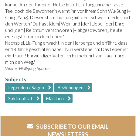
könne. An der Tür einer Hütte bittet Liu-Tung um eine Tasse
Tee, doch die Bewohnerin warnt ihn vor ihrem Sohn Wu-Sung (=
Ching-Yang). Dieser sticht Liu-Tung mit dem Schwert nieder und
den Worten "Du hast [dem] Wein und [der] Liebe, [der] Ehre
und [dem] Reichtum verschworen [= abgeschworen], heute
entsagst du auch dem Leben."
Nachspiel
. Liu-Tung erwacht in der Herberge und erfährt, dass
er 18 Jahre geschlafen habe: "Nun verstehe ich: Das Leben ist
ein Traum! Ehrwürdiger Vater, ich bin bekehrt zum Tao, führe
mich den Weg."
Walter-Wolfgang Sparrer
Subjects
Legenden / Sagen
Beziehungen
Spiritualität
Märchen
SUBSCRIBE TO OUR EMAIL
NEWSLETTERS