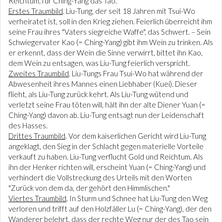
Reichtum, für Ching-Yang das Tao.
Erstes Traumbild
. Liu-Tung, der seit 18 Jahren mit Tsui-Wo
verheiratet ist, soll in den Krieg ziehen. Feierlich überreicht ihm
seine Frau ihres "Vaters siegreiche Waffe", das Schwert. – Sein
Schwiegervater Kao (= Ching-Yang) gibt ihm Wein zu trinken. Als
er erkennt, dass der Wein die Sinne verwirrt, bittet ihn Kao,
dem Wein zu entsagen, was Liu-Tung feierlich verspricht.
Zweites Traumbild
. Liu-Tungs Frau Tsui-Wo hat während der
Abwesenheit ihres Mannes einen Liebhaber (Kuei). Dieser
flieht, als Liu-Tung zurück kehrt. Als Liu-Tung wütend und
verletzt seine Frau töten will, hält ihn der alte Diener Yuan (=
Ching-Yang) davon ab. Liu-Tung entsagt nun der Leidenschaft
des Hasses.
Drittes Traumbild
. Vor dem kaiserlichen Gericht wird Liu-Tung
angeklagt, den Sieg in der Schlacht gegen materielle Vorteile
verkauft zu haben. Liu-Tung verflucht Gold und Reichtum. Als
ihn der Henker richten will, erscheint Yuan (= Ching-Yang) und
verhindert die Vollstreckung des Urteils mit den Worten
"Zurück von dem da, der gehört den Himmlischen."
Viertes Traumbild
. In Sturm und Schnee hat Liu-Tung den Weg
verloren und trifft auf den Holzfäller Lu (= Ching-Yang), der den
Wanderer belehrt, dass der rechte Weg nur der des Tao sein