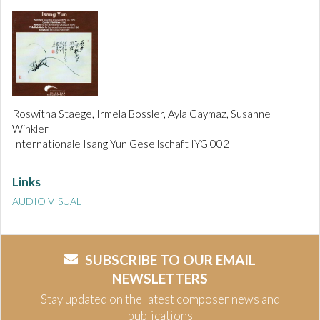
Roswitha Staege, Irmela Bossler, Ayla Caymaz, Susanne
Winkler
Internationale Isang Yun Gesellschaft IYG 002
Links
AUDIO VISUAL
SUBSCRIBE TO OUR EMAIL
NEWSLETTERS
Stay updated on the latest composer news and
publications