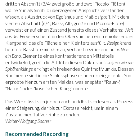
dritten Abschnitt (3/4; zwei große und zwei Piccolo-Flöten)
wollte Yun als Sinnbild überzogenen Anspruchs verstanden
wissen, als Ausdruck von Egoismus und Maßlosigkeit. Mit dem
vierten Abschnitt (6/4; Bass-, Alt-, große und Piccolo-Flöte)
verweist er auf einen Zustand jenseits dieses Verhaltens:
Weit
aus der Ferne
erscheint in den Oberstimmen ein tremolierendes
Klangband, das die Fläche einer Kleinterz ausfüllt.
Resignierend
hebt die Bassflöte mit
cis-e
an, verharrt rezitierend auf
e
.
Wie
ein Echo
, Elemente eines kontrastierenden Mittelteils
entwickelnd, greift die Altflöte diesen Duktus auf:
so fern wie die
Sphärenklänge
erklingt ein kreisendes Quintmotiv um
cis
. Dessen
Rudimente sind in die Schlussphase erinnernd eingesenkt. Yun
erprobte hier zum ersten Mal das, was er später "Raum-",
"Natur-" oder "kosmischen Klang" nannte.
Das Werk lässt sich jedoch auch buddhistisch lesen als Prozess
einer Steigerung, der bis zur Ekstase reicht, um in einem
Zustand meditativer Ruhe zu enden.
Walter-Wolfgang Sparrer
Recommended Recording