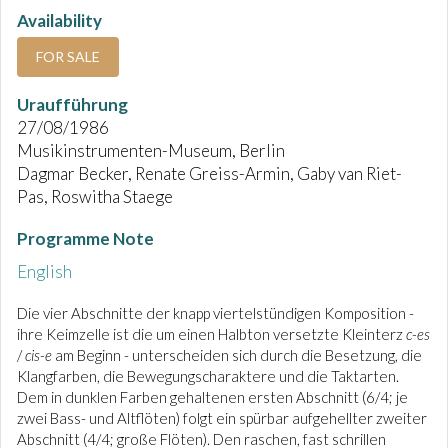
Availability
FOR SALE
Uraufführung
27/08/1986
Musikinstrumenten-Museum, Berlin
Dagmar Becker, Renate Greiss-Armin, Gaby van Riet-
Pas, Roswitha Staege
Programme Note
English
Die vier Abschnitte der knapp viertelstündigen Komposition -
ihre Keimzelle ist die um einen Halbton versetzte Kleinterz
c-es
/
cis-e
am Beginn - unterscheiden sich durch die Besetzung, die
Klangfarben, die Bewegungscharaktere und die Taktarten.
Dem in dunklen Farben gehaltenen ersten Abschnitt (6/4; je
zwei Bass- und Altflöten) folgt ein spürbar aufgehellter zweiter
Abschnitt (4/4; große Flöten). Den raschen, fast schrillen