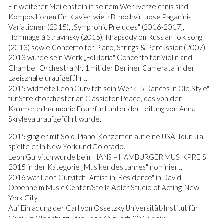
Ein weiterer Meilenstein in seinem Werkverzeichnis sind
Kompositionen für Klavier, wie z.B. hochvirtuose Paganini-
Variationen (2015), „Symphonic Preludes" (2016-2017),
Hommage à Stravinsky (2015), Rhapsody on Russian folk song
(2013) sowie Concerto for Piano, Strings & Percussion (2007).
2013 wurde sein Werk „Folkloria" Concerto for Violin and
Chamber Orchestra Nr. 1 mit der Berliner Camerata in der
Laeiszhalle uraufgeführt.
2015 widmete Leon Gurvitch sein Werk "5 Dances in Old Style"
für Streichorchester an Classic for Peace, das von der
Kammerphilharmonie Frankfurt unter der Leitung von Anna
Skryleva uraufgeführt wurde.
2015 ging er mit Solo-Piano-Konzerten auf eine USA-Tour, u.a.
spielte er in New York und Colorado.
Leon Gurvitch wurde beim HANS – HAMBURGER MUSIKPREIS
2015 in der Kategorie „Musiker des Jahres" nominiert.
2016 war Leon Gurvitch "Artist-in-Residence" in David
Oppenheim Music Center/Stella Adler Studio of Acting, New
York City.
Auf Einladung der Carl von Ossetzky Universität/Institut für