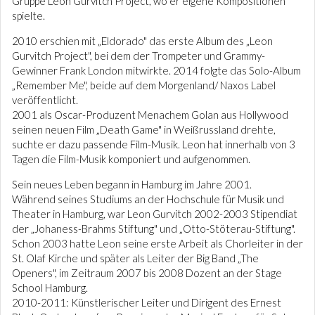
Gruppe Leon Gurvitch Project, wo er eigene Kompositionen
spielte.
2010 erschien mit „Eldorado" das erste Album des „Leon
Gurvitch Project", bei dem der Trompeter und Grammy-
Gewinner Frank London mitwirkte. 2014 folgte das Solo-Album
„Remember Me", beide auf dem Morgenland/ Naxos Label
veröffentlicht.
2001 als Oscar-Produzent Menachem Golan aus Hollywood
seinen neuen Film „Death Game" in Weißrussland drehte,
suchte er dazu passende Film-Musik. Leon hat innerhalb von 3
Tagen die Film-Musik komponiert und aufgenommen.
Sein neues Leben begann in Hamburg im Jahre 2001.
Während seines Studiums an der Hochschule für Musik und
Theater in Hamburg, war Leon Gurvitch 2002-2003 Stipendiat
der „Johaness-Brahms Stiftung" und „Otto-Stöterau-Stiftung".
Schon 2003 hatte Leon seine erste Arbeit als Chorleiter in der
St. Olaf Kirche und später als Leiter der Big Band „The
Openers", im Zeitraum 2007 bis 2008 Dozent an der Stage
School Hamburg.
2010-2011: Künstlerischer Leiter und Dirigent des Ernest