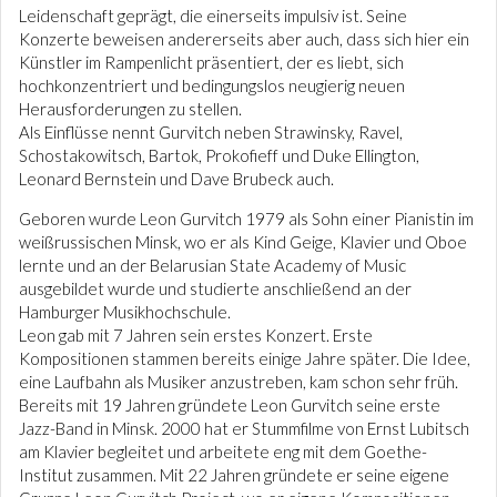
Leidenschaft geprägt, die einerseits impulsiv ist. Seine
Konzerte beweisen andererseits aber auch, dass sich hier ein
Künstler im Rampenlicht präsentiert, der es liebt, sich
hochkonzentriert und bedingungslos neugierig neuen
Herausforderungen zu stellen.
Als Einflüsse nennt Gurvitch neben Strawinsky, Ravel,
Schostakowitsch, Bartok, Prokofieff und Duke Ellington,
Leonard Bernstein und Dave Brubeck auch.
Geboren wurde Leon Gurvitch 1979 als Sohn einer Pianistin im
weißrussischen Minsk, wo er als Kind Geige, Klavier und Oboe
lernte und an der Belarusian State Academy of Music
ausgebildet wurde und studierte anschließend an der
Hamburger Musikhochschule.
Leon gab mit 7 Jahren sein erstes Konzert. Erste
Kompositionen stammen bereits einige Jahre später. Die Idee,
eine Laufbahn als Musiker anzustreben, kam schon sehr früh.
Bereits mit 19 Jahren gründete Leon Gurvitch seine erste
Jazz-Band in Minsk. 2000 hat er Stummfilme von Ernst Lubitsch
am Klavier begleitet und arbeitete eng mit dem Goethe-
Institut zusammen. Mit 22 Jahren gründete er seine eigene