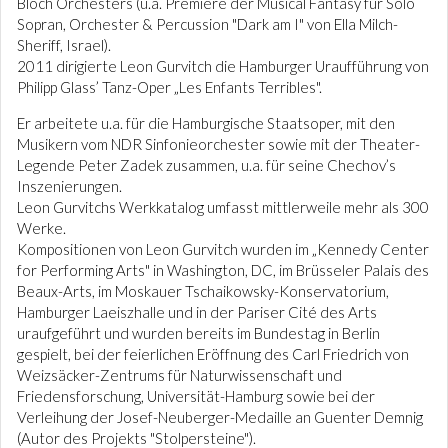
Bloch Orchesters (u.a. Premiere der Musical Fantasy für Solo
Sopran, Orchester & Percussion "Dark am I" von Ella Milch-
Sheriff, Israel).
2011 dirigierte Leon Gurvitch die Hamburger Uraufführung von
Philipp Glass’ Tanz-Oper „Les Enfants Terribles".
Er arbeitete u.a. für die Hamburgische Staatsoper, mit den
Musikern vom NDR Sinfonieorchester sowie mit der Theater-
Legende Peter Zadek zusammen, u.a. für seine Chechov’s
Inszenierungen.
Leon Gurvitchs Werkkatalog umfasst mittlerweile mehr als 300
Werke.
Kompositionen von Leon Gurvitch wurden im „Kennedy Center
for Performing Arts" in Washington, DC, im Brüsseler Palais des
Beaux-Arts, im Moskauer Tschaikowsky-Konservatorium,
Hamburger Laeiszhalle und in der Pariser Cité des Arts
uraufgeführt und wurden bereits im Bundestag in Berlin
gespielt, bei der feierlichen Eröffnung des Carl Friedrich von
Weizsäcker-Zentrums für Naturwissenschaft und
Friedensforschung, Universität-Hamburg sowie bei der
Verleihung der Josef-Neuberger-Medaille an Guenter Demnig
(Autor des Projekts "Stolpersteine").