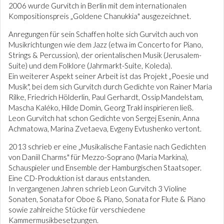
2006 wurde Gurvitch in Berlin mit dem internationalen
Kompositionspreis „Goldene Chanukkia" ausgezeichnet.
Anregungen für sein Schaffen holte sich Gurvitch auch von
Musikrichtungen wie dem Jazz (etwa im Concerto for Piano,
Strings & Percussion), der orientalischen Musik (Jerusalem-
Suite) und dem Folklore (Jahrmarkt-Suite, Koleda).
Ein weiterer Aspekt seiner Arbeit ist das Projekt „Poesie und
Musik", bei dem sich Gurvitch durch Gedichte von Rainer Maria
Rilke, Friedrich Hölderlin, Paul Gerhardt, Ossip Mandelstam,
Mascha Kaléko, Hilde Domin, Georg Trakl inspirieren ließ.
Leon Gurvitch hat schon Gedichte von Sergej Esenin, Anna
Achmatowa, Marina Zvetaeva, Evgeny Evtushenko vertont.
2013 schrieb er eine „Musikalische Fantasie nach Gedichten
von Daniil Charms" für Mezzo-Soprano (Maria Markina),
Schauspieler und Ensemble der Hamburgischen Staatsoper.
Eine CD-Produktion ist daraus entstanden.
In vergangenen Jahren schrieb Leon Gurvitch 3 Violine
Sonaten, Sonata for Oboe & Piano, Sonata for Flute & Piano
sowie zahlreiche Stücke für verschiedene
Kammermusikbesetzungen.