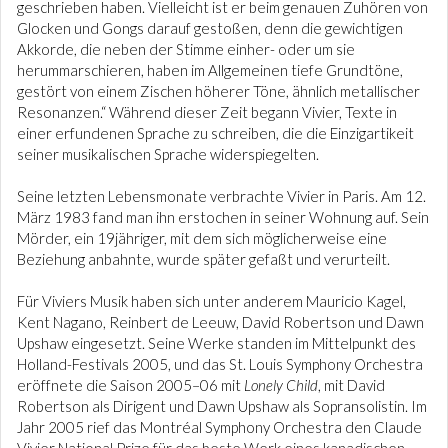
geschrieben haben. Vielleicht ist er beim genauen Zuhören von
Glocken und Gongs darauf gestoßen, denn die gewichtigen
Akkorde, die neben der Stimme einher- oder um sie
herummarschieren, haben im Allgemeinen tiefe Grundtöne,
gestört von einem Zischen höherer Töne, ähnlich metallischer
Resonanzen.“ Während dieser Zeit begann Vivier, Texte in
einer erfundenen Sprache zu schreiben, die die Einzigartikeit
seiner musikalischen Sprache widerspiegelten.
Seine letzten Lebensmonate verbrachte Vivier in Paris. Am 12.
März 1983 fand man ihn erstochen in seiner Wohnung auf. Sein
Mörder, ein 19jähriger, mit dem sich möglicherweise eine
Beziehung anbahnte, wurde später gefaßt und verurteilt.
Für Viviers Musik haben sich unter anderem Mauricio Kagel,
Kent Nagano, Reinbert de Leeuw, David Robertson und Dawn
Upshaw eingesetzt. Seine Werke standen im Mittelpunkt des
Holland-Festivals 2005, und das St. Louis Symphony Orchestra
eröffnete die Saison 2005–06 mit
Lonely Child
, mit David
Robertson als Dirigent und Dawn Upshaw als Sopransolistin. Im
Jahr 2005 rief das Montréal Symphony Orchestra den Claude