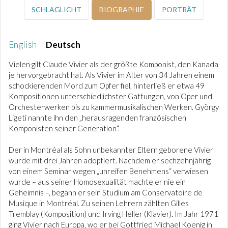
SCHLAGLICHT
BIOGRAPHIE
PORTRÄT
English
Deutsch
Vielen gilt Claude Vivier als der größte Komponist, den Kanada
je hervorgebracht hat. Als Vivier im Alter von 34 Jahren einem
schockierenden Mord zum Opfer fiel, hinterließ er etwa 49
Kompositionen unterschiedlichster Gattungen, von Oper und
Orchesterwerken bis zu kammermusikalischen Werken. György
Ligeti nannte ihn den „herausragenden französischen
Komponisten seiner Generation“.
Der in Montréal als Sohn unbekannter Eltern geborene Vivier
wurde mit drei Jahren adoptiert. Nachdem er sechzehnjährig
von einem Seminar wegen „unreifen Benehmens“ verwiesen
wurde – aus seiner Homosexualität machte er nie ein
Geheimnis –, begann er sein Studium am Conservatoire de
Musique in Montréal. Zu seinen Lehrern zählten Gilles
Tremblay (Komposition) und Irving Heller (Klavier). Im Jahr 1971
ging Vivier nach Europa, wo er bei Gottfried Michael Koenig in