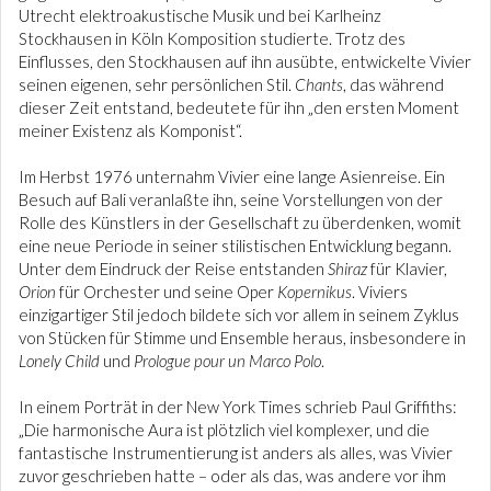
Utrecht elektroakustische Musik und bei Karlheinz
Stockhausen in Köln Komposition studierte. Trotz des
Einflusses, den Stockhausen auf ihn ausübte, entwickelte Vivier
seinen eigenen, sehr persönlichen Stil.
Chants
, das während
dieser Zeit entstand, bedeutete für ihn „den ersten Moment
meiner Existenz als Komponist“.
Im Herbst 1976 unternahm Vivier eine lange Asienreise. Ein
Besuch auf Bali veranlaßte ihn, seine Vorstellungen von der
Rolle des Künstlers in der Gesellschaft zu überdenken, womit
eine neue Periode in seiner stilistischen Entwicklung begann.
Unter dem Eindruck der Reise entstanden
Shiraz
für Klavier,
Orion
für Orchester und seine Oper
Kopernikus
. Viviers
einzigartiger Stil jedoch bildete sich vor allem in seinem Zyklus
von Stücken für Stimme und Ensemble heraus, insbesondere in
Lonely Child
und
Prologue pour un Marco Polo
.
In einem Porträt in der New York Times schrieb Paul Griffiths:
„Die harmonische Aura ist plötzlich viel komplexer, und die
fantastische Instrumentierung ist anders als alles, was Vivier
zuvor geschrieben hatte – oder als das, was andere vor ihm