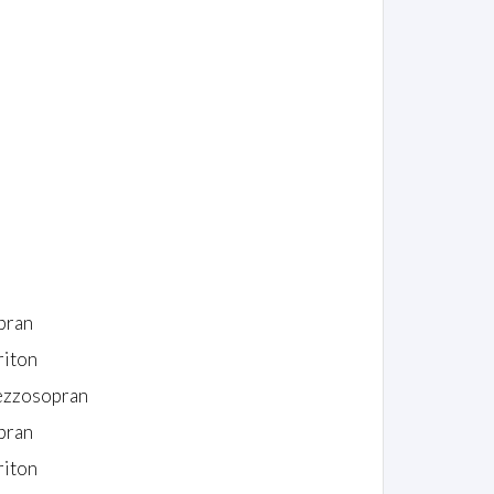
pran
riton
zzosopran
pran
riton