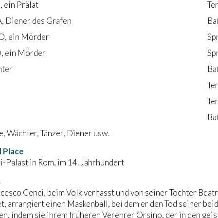
ein Prälat
Te
 Diener des Grafen
Ba
, ein Mörder
Sp
 ein Mörder
Sp
hter
Ba
Te
Te
Ba
e, Wächter, Tänzer, Diener usw.
 Place
-Palast in Rom, im 14. Jahrhundert
s
cesco Cenci, beim Volk verhasst und von seiner Tochter Beatr
t, arrangiert einen Maskenball, bei dem er den Tod seiner beid
, indem sie ihrem früheren Verehrer Orsino, der in den geistl