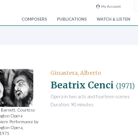
My Account
COMPOSERS
PUBLICATIONS
WATCH & LISTEN
Ginastera, Alberto
Beatrix Cenci
(1971)
Opera in two acts and fourteen scenes
Duration: 90 minutes
 Barnett, Courtesy
ngton Opera
iere Performance by
ngton Opera,
 1971