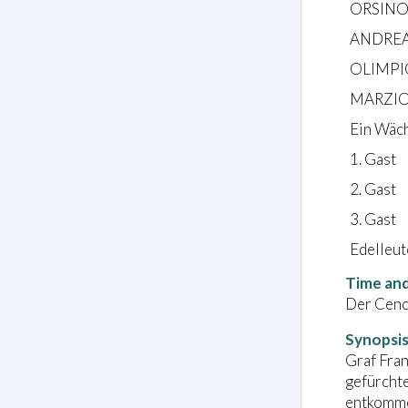
ORSINO, 
ANDREA,
OLIMPIO
MARZIO,
Ein Wäc
1. Gast
2. Gast
3. Gast
Edelleut
Time and
Der Cenci
Synopsi
Graf Fran
gefürchte
entkommen