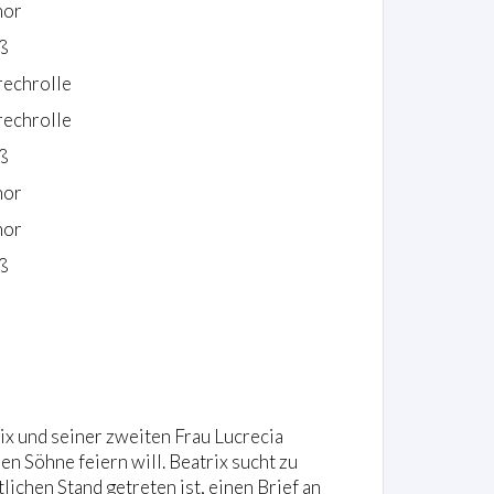
nor
ß
rechrolle
rechrolle
ß
nor
nor
ß
ix und seiner zweiten Frau Lucrecia
en Söhne feiern will. Beatrix sucht zu
ichen Stand getreten ist, einen Brief an