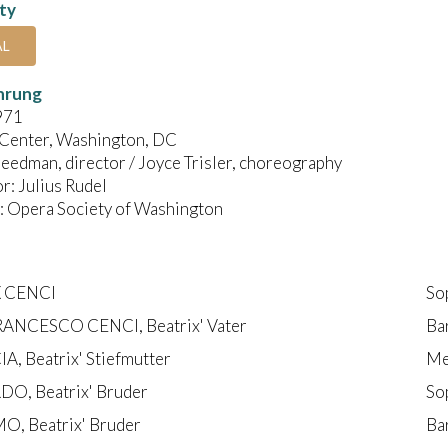
ity
AL
hrung
971
Center, Washington, DC
eedman, director / Joyce Trisler, choreography
: Julius Rudel
 Opera Society of Washington
X CENCI
So
ANCESCO CENCI, Beatrix' Vater
Ba
, Beatrix' Stiefmutter
Me
O, Beatrix' Bruder
So
, Beatrix' Bruder
Ba