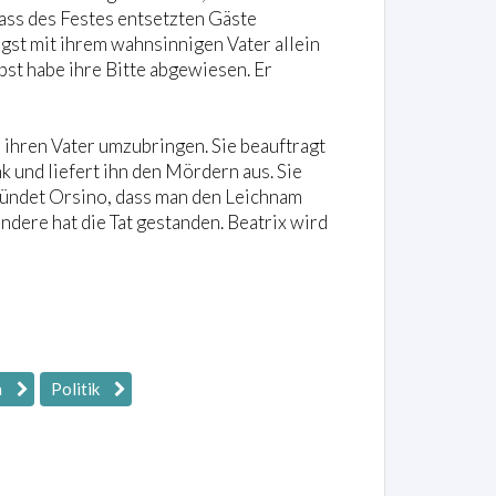
lass des Festes entsetzten Gäste
ngst mit ihrem wahnsinnigen Vater allein
apst habe ihre Bitte abgewiesen. Er
 ihren Vater umzubringen. Sie beauftragt
 und liefert ihn den Mördern aus. Sie
kündet Orsino, dass man den Leichnam
ndere hat die Tat gestanden. Beatrix wird
n
Politik