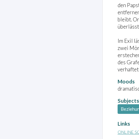
den Papst
entfernen
bleibt. O
überlässt
Im Exil l
zwei Mörd
ersteche
des Grafe
verhaftet
Moods
dramatisc
Subjects
Beziehu
Links
ONLINE S