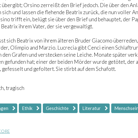
 übergibt; Orsino zerreißt den Brief jedoch. Die über den An
 sich und lassen die flehende Beatrix zurück, die nun voller A
rsino trifft ein, belügt sie über den Brief und behauptet, der P
 Beatrix ihrem Vater, der sie vergewaltigt.
ässt sich Beatrix von ihrem älteren Bruder Giacomo überreden,
er, Olimpio and Marzio. Lucrecia gibt Cenci einen Schlaftrunk
n den Grafen und verstecken seine Leiche. Monate später ver
n gefunden hat; einer der beiden Mörder wurde getötet, der a
, gefesselt und gefoltert. Sie stirbt auf dem Schafott.
h, tragisch
ngen
Ethik
Geschichte
Literatur
Menschsei
CORE