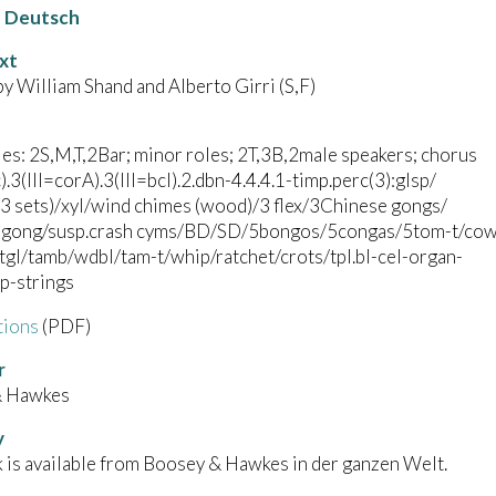
Deutsch
xt
by William Shand and Alberto Girri (S,F)
es: 2S,M,T,2Bar; minor roles; 2T,3B,2male speakers; chorus
c).3(III=corA).3(III=bcl).2.dbn-4.4.4.1-timp.perc(3):glsp/
(3 sets)/xyl/wind chimes (wood)/3 flex/3Chinese gongs/
 gong/susp.crash cyms/BD/SD/5bongos/5congas/5tom-t/cow
gl/tamb/wdbl/tam-t/whip/ratchet/crots/tpl.bl-cel-organ-
p-strings
tions
(PDF)
r
& Hawkes
y
 is available from Boosey & Hawkes in der ganzen Welt.