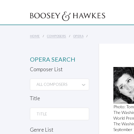
HOME
COMPOSERS
OPERA
OPERA SEARCH
Composer List
Title
Photo: Tom
The Washi
World Prem
The Washi
Genre List
September