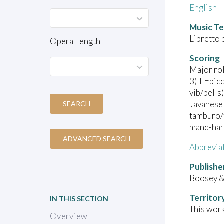
English
Music Te
Libretto 
Opera Length
Scoring
Major rol
3(III=pic
vib/bells
Javanese
SEARCH
tamburo/t
mand-har
ADVANCED SEARCH
Abbrevia
Publishe
Boosey 
Territor
IN THIS SECTION
This work
Overview