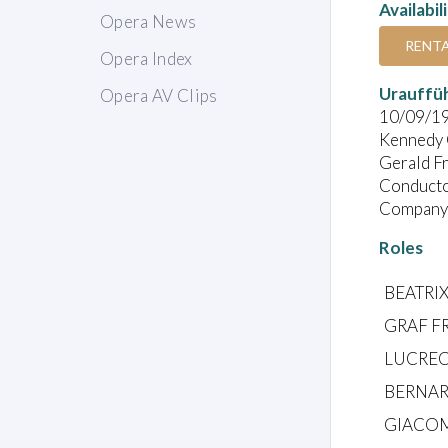
Availabil
Opera News
RENT
Opera Index
Urauffü
Opera AV Clips
10/09/1
Kennedy 
Gerald Fr
Conductor
Company:
Roles
BEATRI
GRAF FR
LUCRECIA
BERNARD
GIACOMO