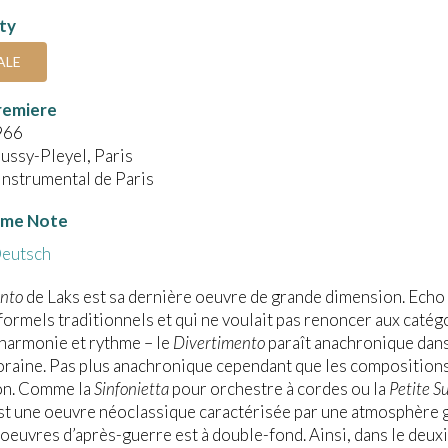
ity
ALE
remiere
966
ussy-Pleyel, Paris
Instrumental de Paris
me Note
eutsch
nto
de Laks est sa dernière oeuvre de grande dimension. Echo
ormels traditionnels et qui ne voulait pas renoncer aux catég
harmonie et rythme – le
Divertimento
paraît anachronique dans
aine. Pas plus anachronique cependant que les compositions
on. Comme la
Sinfonietta
pour orchestre à cordes ou la
Petite Su
st une oeuvre néoclassique caractérisée par une atmosphère ga
 oeuvres d’après-guerre est à double-fond. Ainsi, dans le d