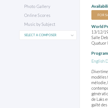
Availabil
Photo Gallery
FOR S
Online Scores
Music by Subject
World P
13/12/1
Salle Deb
Quatuor 
Program
English
D
Divertime
modèles f
mélodie, 
contempor
générati
de Laks e
gaîté des