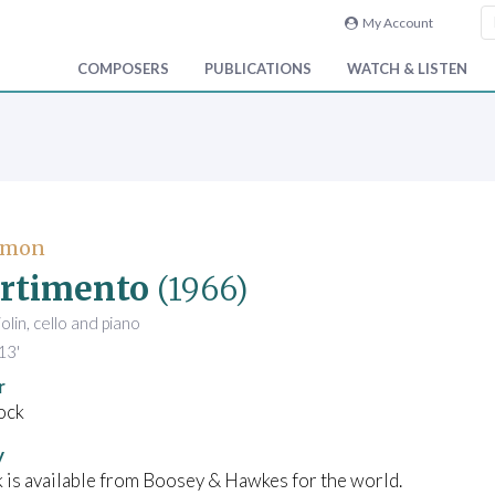
My Account
COMPOSERS
PUBLICATIONS
WATCH & LISTEN
Simon
rtimento
(1966)
violin, cello and piano
13'
r
ock
y
 is available from Boosey & Hawkes for the world.