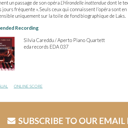
ment un passage de son opéra
L’Hirondelle inattendue
dont le te
s jours fréquente ». Seuls ceux qui connaissent l’opéra sont e
sible uniquement sur la toile de fond biographique de Laks.
nded Recording
Silvia Careddu / Aperto Piano Quartett
eda records EDA 037
SUAL
ONLINE SCORE
SUBSCRIBE TO OUR EMAIL