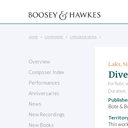
HOME
COMPOSERS
CATALOGUE DETAIL
Overview
Laks, 
Dive
Composer Index
Performances
for flute, 
Duration: 
Anniversaries
Publishe
News
Bote & B
New Recordings
Territor
This work
New Books