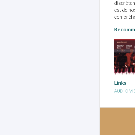
discrète
est de no
compréhen
Recomme
Links
AUDIO VI