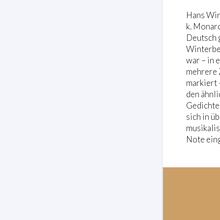
Hans Wint
k. Monarc
Deutsch g
Winterber
war – in 
mehrere 
markiert 
den ähnli
Gedichte 
sich in ü
musikalis
Note eing