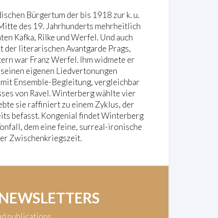
ischen Bürgertum der bis 1918 zur k. u.
Mitte des 19. Jahrhunderts mehrheitlich
ten Kafka, Rilke und Werfel. Und auch
 der literarischen Avantgarde Prags,
stern war Franz Werfel. Ihm widmete er
r seinen eigenen Liedvertonungen
 mit Ensemble-Begleitung, vergleichbar
ses von Ravel. Winterberg wählte vier
e sie raffiniert zu einem Zyklus, der
its befasst. Kongenial findet Winterberg
nfall, dem eine feine, surreal-ironische
der Zwischenkriegszeit.
 NEWSLETTERS
nd publications