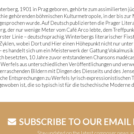
erberg, 1901 in Prag geboren, gehörte zum assimilierten jüd
hie gehörenden böhmischen Kulturmetropole, in der bis zur 
esprochen wurde. Auf Deutsch publizierten die Prager Litera
g, der nur wenige Meter vom Café Arco lebte, dem Treffpunkt
erster Linie – deutschsprachig. Winterbergs literarischer Fix
Zyklen, wobei Dort und Hier einen Höhepunkt nicht nur unte
– es handelt sich um ein Meisterwerk der Gattung Vokalmusik
ch besetzten, 10 Jahre zuvor entstandenen Chansons madécas
Werfels aus unterschiedlichen Veröffentlichungen und verwebt
berraschenden Bildern mit Dingen des Diesseits und des Jense
che Entsprechungen zu Werfels lyrisch expressionistischen To
ewoben ist, die so typisch ist für die tschechische Moderne 
SUBSCRIBE TO OUR EMAIL
Stay updated on the latest composer news a