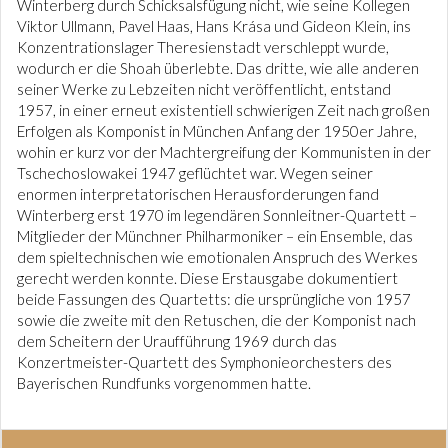
Winterberg durch Schicksalsfügung nicht, wie seine Kollegen
Viktor Ullmann, Pavel Haas, Hans Krása und Gideon Klein, ins
Konzentrationslager Theresienstadt verschleppt wurde,
wodurch er die Shoah überlebte. Das dritte, wie alle anderen
seiner Werke zu Lebzeiten nicht veröffentlicht, entstand
1957, in einer erneut existentiell schwierigen Zeit nach großen
Erfolgen als Komponist in München Anfang der 1950er Jahre,
wohin er kurz vor der Machtergreifung der Kommunisten in der
Tschechoslowakei 1947 geflüchtet war. Wegen seiner
enormen interpretatorischen Herausforderungen fand
Winterberg erst 1970 im legendären Sonnleitner-Quartett –
Mitglieder der Münchner Philharmoniker – ein Ensemble, das
dem spieltechnischen wie emotionalen Anspruch des Werkes
gerecht werden konnte. Diese Erstausgabe dokumentiert
beide Fassungen des Quartetts: die ursprüngliche von 1957
sowie die zweite mit den Retuschen, die der Komponist nach
dem Scheitern der Uraufführung 1969 durch das
Konzertmeister-Quartett des Symphonieorchesters des
Bayerischen Rundfunks vorgenommen hatte.