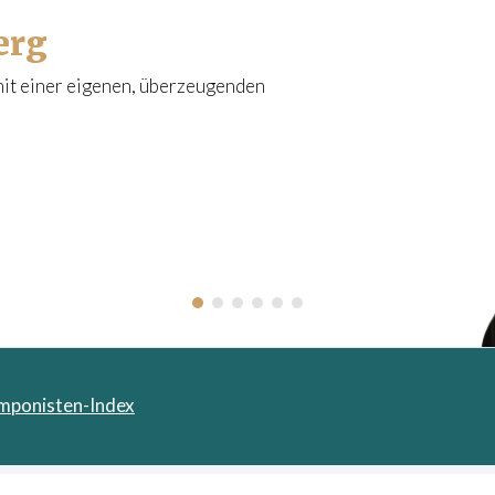
l
erg
o
g
 mit einer eigenen, überzeugenden
mponisten-Index