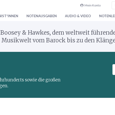
Mein Konto
IST*INNEN
NOTENAUSGABEN
AUDIO & VIDEO
NOTENLEI
Boosey & Hawkes, dem weltweit führenden
ie Musikwelt vom Barock bis zu den Kläng
S
u
c
Jahrhunderts sowie die großen
h
gen.
e
K
a
t
a