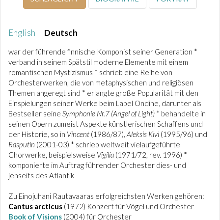
English
Deutsch
war der führende finnische Komponist seiner Generation *
verband in seinem Spätstil moderne Elemente mit einem
romantischen Mystizismus * schrieb eine Reihe von
Orchesterwerken, die von metaphysischen und religiösen
Themen angeregt sind * erlangte große Popularität mit den
Einspielungen seiner Werke beim Label Ondine, darunter als
Bestseller seine
Symphonie Nr.7 (Angel of Light)
* behandelte in
seinen Opern zumeist Aspekte künstlerischen Schaffens und
der Historie, so in
Vincent
(1986/87),
Aleksis Kivi
(1995/96) und
Rasputin
(2001-03) * schrieb weltweit vielaufgeführte
Chorwerke, beispielsweise
Vigilia
(1971/72, rev. 1996) *
komponierte im Auftrag führender Orchester dies- und
jenseits des Atlantik
Zu Einojuhani Rautavaaras erfolgreichsten Werken gehören:
Cantus arcticus
(1972) Konzert für Vögel und Orchester
Book of Visions
(2004) für Orchester