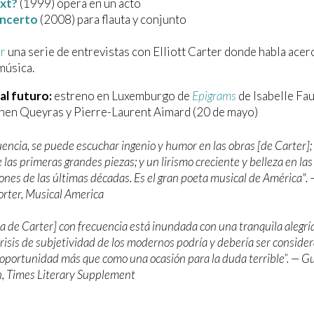
xt?
(1999) ópera en un acto
oncerto
(2008) para flauta y conjunto
r
una serie de entrevistas con Elliott Carter donde habla acer
 música.
al futuro:
estreno en Luxemburgo de
Epigrams
de Isabelle Fau
hen Queyras y Pierre-Laurent Aimard (20 de mayo)
encia, se puede escuchar ingenio y humor en las obras [de Carter]; 
 las primeras grandes piezas; y un lirismo creciente y belleza en las
nes de las últimas décadas. Es el gran poeta musical de América". 
rter, Musical America
a de Carter] con frecuencia está inundada con una tranquila alegrí
 crisis de subjetividad de los modernos podría y debería ser conside
oportunidad más que como una ocasión para la duda terrible”. — G
 Times Literary Supplement