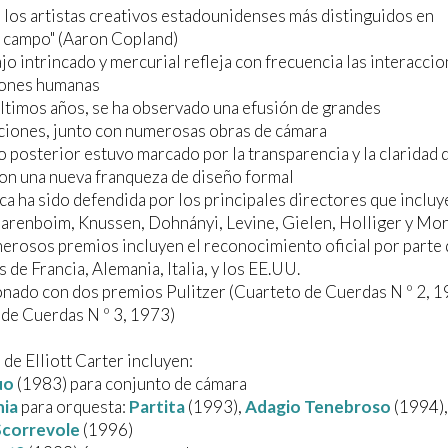
 los artistas creativos estadounidenses más distinguidos en
r campo" (Aaron Copland)
ajo intrincado y mercurial refleja con frecuencia las interaccio
ciones humanas
últimos años, se ha observado una efusión de grandes
ciones, junto con numerosas obras de cámara
lo posterior estuvo marcado por la transparencia y la claridad 
con una nueva franqueza de diseño formal
ca ha sido defendida por los principales directores que incluy
arenboim, Knussen, Dohnányi, Levine, Gielen, Holliger y Mor
erosos premios incluyen el reconocimiento oficial por parte 
 de Francia, Alemania, Italia, y los EE.UU.
nado con dos premios Pulitzer (Cuarteto de Cuerdas N º 2, 1
de Cuerdas N º 3, 1973)
 de Elliott Carter incluyen:
uo
(1983) para conjunto de cámara
ia
para orquesta:
Partita
(1993),
Adagio Tenebroso
(1994),
Scorrevole
(1996)