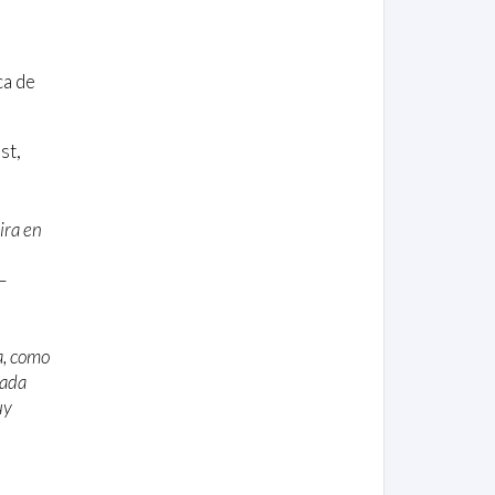
ca de
st,
ira en
—
a, como
rada
uy