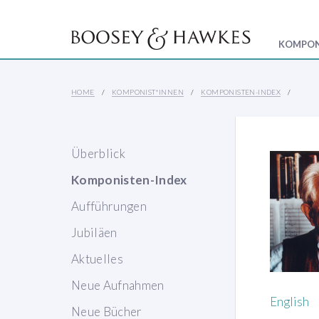
KOMPON
HOME
KOMPONIST*INNEN
KOMPONISTEN-INDEX
Überblick
Komponisten-Index
Aufführungen
Jubiläen
Aktuelles
Neue Aufnahmen
English
Neue Bücher