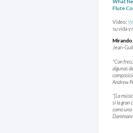
What Ne
Flute C
Video:
Ve
su vida y
Mirando 
Jean-Gui
"Con frecu
algunas de
composicio
Andrew Po
“[La músic
si la gran
como una 
Dammann,