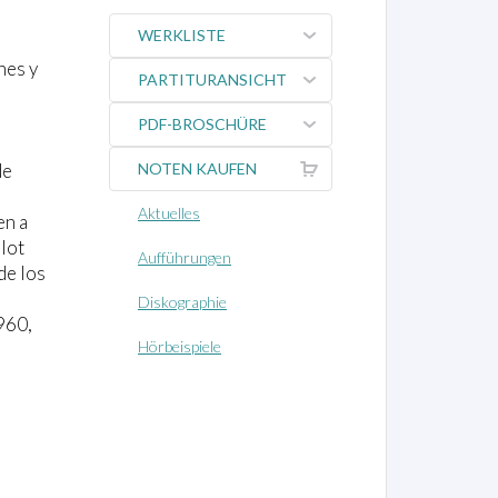
WERKLISTE
nes y
PARTITURANSICHT
PDF-BROSCHÜRE
de
NOTEN KAUFEN
Aktuelles
en a
lot
Aufführungen
de los
Diskographie
960,
Hörbeispiele