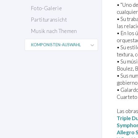
• "Uno de
Foto-Galerie
cualquie
• Su trab
Partituransicht
las rela
Musik nach Themen
• En los 
orquesta
• Su esti
textura, 
• Su músi
Boulez, B
• Sus num
gobiernos
• Galardo
Cuarteto 
Las obras
Triple D
Symphon
Allegro 