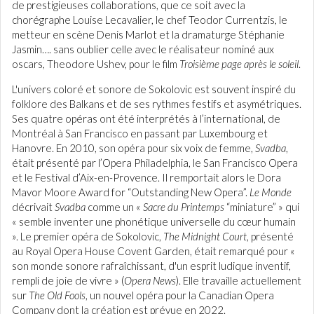
de prestigieuses collaborations, que ce soit avec la
chorégraphe Louise Lecavalier, le chef Teodor Currentzis, le
metteur en scène Denis Marlot et la dramaturge Stéphanie
Jasmin…. sans oublier celle avec le réalisateur nominé aux
oscars, Theodore Ushev, pour le film
Troisième page après le soleil
.
L'univers coloré et sonore de Sokolovic est souvent inspiré du
folklore des Balkans et de ses rythmes festifs et asymétriques.
Ses quatre opéras ont été interprétés à l’international, de
Montréal à San Francisco en passant par Luxembourg et
Hanovre. En 2010, son opéra pour six voix de femme,
Svadba
,
était présenté par l’Opera Philadelphia, le San Francisco Opera
et le Festival d’Aix-en-Provence. Il remportait alors le Dora
Mavor Moore Award for “Outstanding New Opera”.
Le Monde
décrivait
Svadba
comme un «
Sacre du Printemps
“miniature” » qui
« semble inventer une phonétique universelle du cœur humain
». Le premier opéra de Sokolovic,
The Midnight Court
, présenté
au Royal Opera House Covent Garden, était remarqué pour «
son monde sonore rafraîchissant, d'un esprit ludique inventif,
rempli de joie de vivre » (
Opera News
). Elle travaille actuellement
sur
The Old Fools
, un nouvel opéra pour la Canadian Opera
Company dont la création est prévue en 2022.