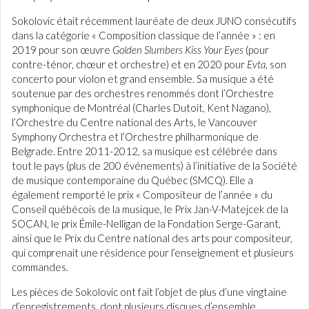
Sokolovic était récemment lauréate de deux JUNO consécutifs
dans la catégorie « Composition classique de l’année » : en
2019 pour son œuvre
Golden Slumbers Kiss Your Eyes
(pour
contre-ténor, chœur et orchestre) et en 2020 pour
Evta
, son
concerto pour violon et grand ensemble. Sa musique a été
soutenue par des orchestres renommés dont l’Orchestre
symphonique de Montréal (Charles Dutoit, Kent Nagano),
l’Orchestre du Centre national des Arts, le Vancouver
Symphony Orchestra et l’Orchestre philharmonique de
Belgrade. Entre 2011-2012, sa musique est célébrée dans
tout le pays (plus de 200 événements) à l’initiative de la Société
de musique contemporaine du Québec (SMCQ). Elle a
également remporté le prix « Compositeur de l’année » du
Conseil québécois de la musique, le Prix Jan-V-Matejcek de la
SOCAN, le prix Émile-Nelligan de la Fondation Serge-Garant,
ainsi que le Prix du Centre national des arts pour compositeur,
qui comprenait une résidence pour l’enseignement et plusieurs
commandes.
Les pièces de Sokolovic ont fait l’objet de plus d’une vingtaine
d’enregistrements, dont plusieurs disques d’ensemble