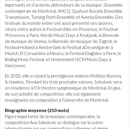
importants et d’ardents défendeurs de sa musique : Ensemble
contemporain de Montréal, SMCQ, Quatuor Bozzini, Ensemble
Transmission, Turning Point Ensemble et Aventa Ensemble. Des
festivals du monde entier ont aussi présenté ses œuvres,
citons entre autres le Festival d’Aix-en-Provence, le Festival
Présences à Paris, Nordic Music Days à Reykjavik, la Biennale
de musique de Venise, la Biennale de musique de Zagreb, le
Festival Holland à Amsterdam, le Festival aDevantgarde à
Munich, El Cervantino à Mexico, le Festival Diaghilev à Perm, le
Beijing Music Festival, et l’événement ISCM Music Days à
Vancouver.
En 2020, elle a rejoint la prestigieuse maison d'édition Boosey
& Hawkes. Pendant les trois prochaine saisons, Sokolovic sera
en résidence à l’Orchestre symphonique de Montréal. En plus
de son activité de compositrice, elle est également
enseignante en composition à l’Université de Montréal.
Biographie moyenne (250 mots)
Figure importante de la musique contemporaine, la
compositrice Ana Sokolovic se distingue sur la scène
internationale par ses compositions rythmées et pleine