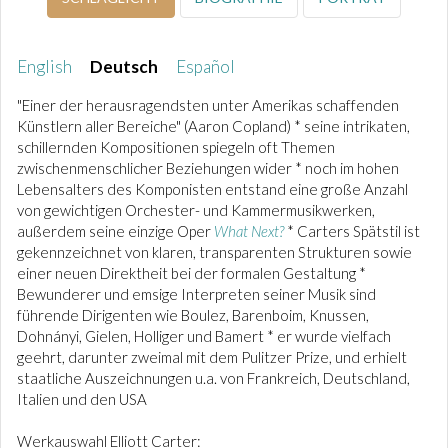
English
Deutsch
Español
"Einer der herausragendsten unter Amerikas schaffenden
Künstlern aller Bereiche" (Aaron Copland) * seine intrikaten,
schillernden Kompositionen spiegeln oft Themen
zwischenmenschlicher Beziehungen wider * noch im hohen
Lebensalters des Komponisten entstand eine große Anzahl
von gewichtigen Orchester- und Kammermusikwerken,
außerdem seine einzige Oper
What Next?
* Carters Spätstil ist
gekennzeichnet von klaren, transparenten Strukturen sowie
einer neuen Direktheit bei der formalen Gestaltung *
Bewunderer und emsige Interpreten seiner Musik sind
führende Dirigenten wie Boulez, Barenboim, Knussen,
Dohnányi, Gielen, Holliger und Bamert * er wurde vielfach
geehrt, darunter zweimal mit dem Pulitzer Prize, und erhielt
staatliche Auszeichnungen u.a. von Frankreich, Deutschland,
Italien und den USA
Werkauswahl Elliott Carter: