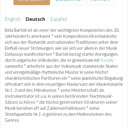
English
Deutsch
Español
Béla Bartók ist als einer der wichtigsten Komponisten des 20.
Jahrhunderts anerkannt * sein Kompositionsstil entwickelte
sich aus der Romantik und nationalen Traditionen unter dem
Einfluß neuer Strömungen, wie sie sich vor allem in der Musik
Debussys manifestierten * Bartók bezog starke Anregungen
durch ungarische Volkslieder, die er gemeinsam mit
Kodály
sammelte * arbeitete aus der Volksmusik stammende Skalen
und unregelmäßige rhythmische Muster in seine höchst
charakteristischen Partituren ein * seine pianistische Begabung
offenbart sich in dem neuartigen Klaviersatz der
Klavierkonzerte
Nr.1–3
und des
Mikrokosmos
* seine Meisterschaft als
Instrumentator ist u.a. in seinen betörenden ‘Nachtmusik’-
Sätzen zu hören * die höchst geistreichen Strukturen seiner
Musik beruhen oft auf Zahlenverhältnissen * seine
Streichquartette Nr.1–6
gehören zu den Meilensteinen des
Genres