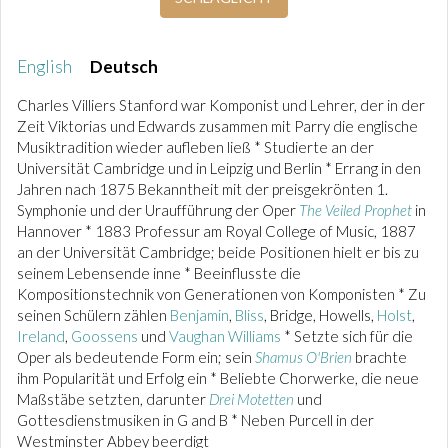
English
Deutsch
Charles Villiers Stanford war Komponist und Lehrer, der in der
Zeit Viktorias und Edwards zusammen mit Parry die englische
Musiktradition wieder aufleben ließ * Studierte an der
Universität Cambridge und in Leipzig und Berlin * Errang in den
Jahren nach 1875 Bekanntheit mit der preisgekrönten 1.
Symphonie und der Uraufführung der Oper
The Veiled Prophet
in
Hannover * 1883 Professur am Royal College of Music, 1887
an der Universität Cambridge; beide Positionen hielt er bis zu
seinem Lebensende inne * Beeinflusste die
Kompositionstechnik von Generationen von Komponisten * Zu
seinen Schülern zählen
Benjamin
,
Bliss
, Bridge, Howells,
Holst
,
Ireland
,
Goossens
und
Vaughan Williams
* Setzte sich für die
Oper als bedeutende Form ein; sein
Shamus O'Brien
brachte
ihm Popularität und Erfolg ein * Beliebte Chorwerke, die neue
Maßstäbe setzten, darunter
Drei Motetten
und
Gottesdienstmusiken in G and B * Neben Purcell in der
Westminster Abbey beerdigt