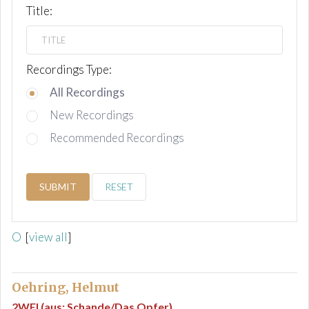
Title:
Recordings Type:
All Recordings
New Recordings
Recommended Recordings
SUBMIT
RESET
O
[
view all
]
Oehring, Helmut
2WEI (aus: Schande/Das Opfer)