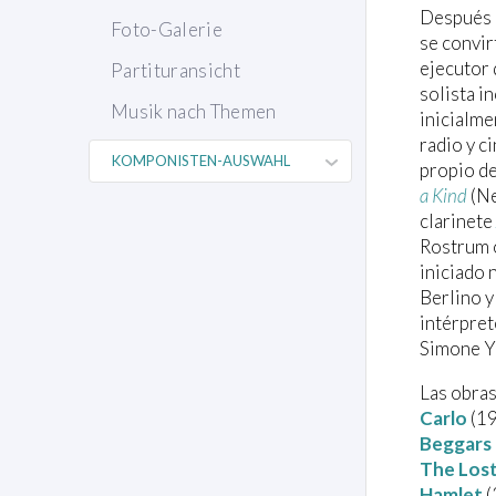
Después d
Foto-Galerie
se convir
ejecutor 
Partituransicht
solista 
Musik nach Themen
inicialme
radio y c
propio de
a Kind
(Ne
clarinete
Rostrum 
iniciado
Berlino y
intérpret
Simone Y
Las obras
Carlo
(19
Beggars 
The Lost
Hamlet
(