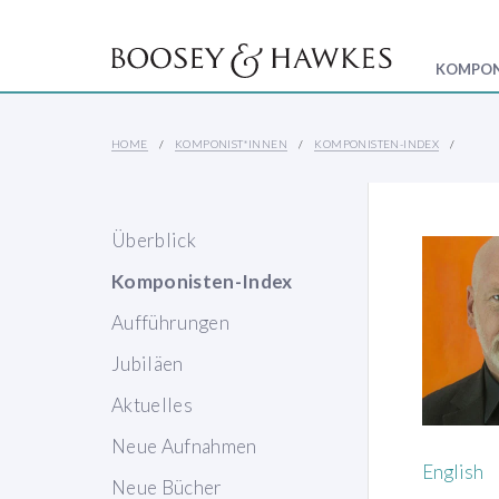
KOMPON
HOME
KOMPONIST*INNEN
KOMPONISTEN-INDEX
Überblick
Komponisten-Index
Aufführungen
Jubiläen
Aktuelles
Neue Aufnahmen
English
Neue Bücher