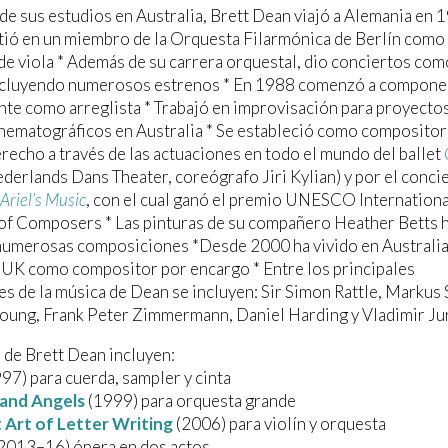
e sus estudios en Australia, Brett Dean viajó a Alemania en 
tió en un miembro de la Orquesta Filarmónica de Berlín como
de viola * Además de su carrera orquestal, dio conciertos com
incluyendo numerosos estrenos * En 1988 comenzó a compone
nte como arreglista * Trabajó en improvisación para proyecto
inematográficos en Australia * Se estableció como compositor
recho a través de las actuaciones en todo el mundo del ballet
derlands Dans Theater, coreógrafo Jiri Kylian) y por el conci
Ariel’s Music
, con el cual ganó el premio UNESCO Internationa
of Composers * Las pinturas de su compañero Heather Betts 
 numerosas composiciones *Desde 2000 ha vivido en Australia
 UK como compositor por encargo * Entre los principales
es de la música de Dean se incluyen: Sir Simon Rattle, Markus 
oung, Frank Peter Zimmermann, Daniel Harding y Vladimir J
 de Brett Dean incluyen:
97) para cuerda, sampler y cinta
and Angels
(1999) para orquesta grande
 Art of Letter Writing
(2006) para violín y orquesta
2013–16) ópera en dos actos