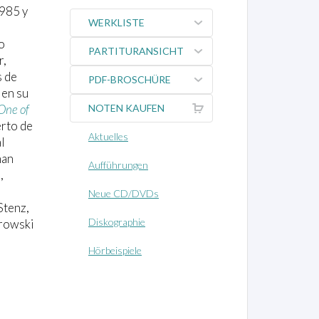
1985 y
WERKLISTE
o
PARTITURANSICHT
r,
s de
PDF-BROSCHÜRE
 en su
One of
NOTEN KAUFEN
erto de
Aktuelles
l
han
Aufführungen
,
Neue CD/DVDs
Stenz,
Diskographie
urowski
Hörbeispiele