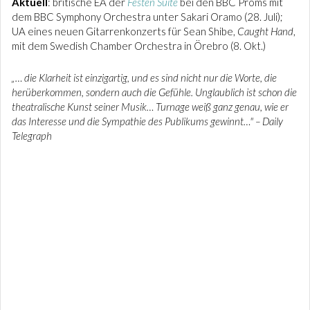
Aktuell
: britische EA der
Festen Suite
bei den BBC Proms mit
dem BBC Symphony Orchestra unter Sakari Oramo (28. Juli);
UA eines neuen Gitarrenkonzerts für Sean Shibe,
Caught Hand
,
mit dem Swedish Chamber Orchestra in Örebro (8. Okt.)
„… die Klarheit ist einzigartig, und es sind nicht nur die Worte, die
herüberkommen, sondern auch die Gefühle. Unglaublich ist schon die
theatralische Kunst seiner Musik… Turnage weiß ganz genau, wie er
das Interesse und die Sympathie des Publikums gewinnt…" – Daily
Telegraph