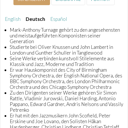
English
Deutsch
Español
Mark-Anthony Turnage gehört zu den angesehensten
und meistaufgeführten Komponisten seiner
Generation
Studierte bei Oliver Knussen und John Lambert in
London und Gunther Schuller in Tanglewood
Seine Werke verbinden kunstvoll Stilelemente aus
Klassik und Jazz, Moderne und Tradition
Er war Hauskomponist des City of Birmingham
Symphony Orchestra, der English National Opera, des
BBC Symphony Orchestra, des London Philharmonic
Orchestra und des Chicago Symphony Orchestra
Zu den Dirigenten seiner Werke gehören Sir Simon
Rattle, Vladimir Jurowski, Daniel Harding, Antonio
Pappano, Edward Gardner, Andris Nelsons und Vassily
Petrenko
Er hat mit den Jazzmusikern John Scofield, Peter
Erskine und Joe Lovano, den Solisten Håkan
Hardenberger, Christian Lindberg, Christian Tetzlaff