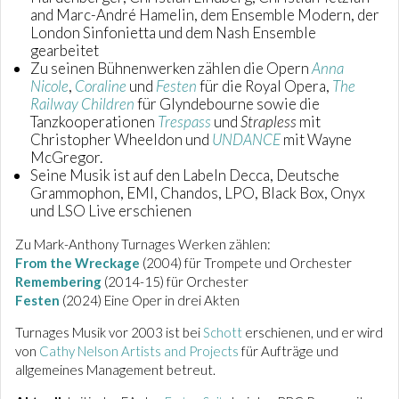
and Marc-André Hamelin, dem Ensemble Modern, der
London Sinfonietta und dem Nash Ensemble
gearbeitet
Zu seinen Bühnenwerken zählen die Opern
Anna
Nicole
,
Coraline
und
Festen
für die Royal Opera,
The
Railway Children
für Glyndebourne sowie die
Tanzkooperationen
Trespass
und
Strapless
mit
Christopher Wheeldon und
UNDANCE
mit Wayne
McGregor.
Seine Musik ist auf den Labeln Decca, Deutsche
Grammophon, EMI, Chandos, LPO, Black Box, Onyx
und LSO Live erschienen
Zu Mark-Anthony Turnages Werken zählen:
From the Wreckage
(2004) für Trompete und Orchester
Remembering
(2014-15) für Orchester
Festen
(2024) Eine Oper in drei Akten
Turnages Musik vor 2003 ist bei
Schott
erschienen, und er wird
von
Cathy Nelson Artists and Projects
für Aufträge und
allgemeines Management betreut.